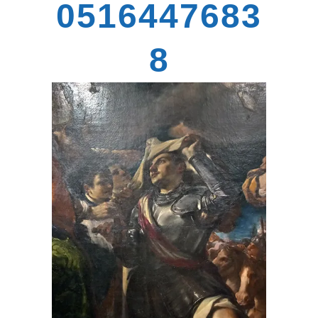
0516447683
8