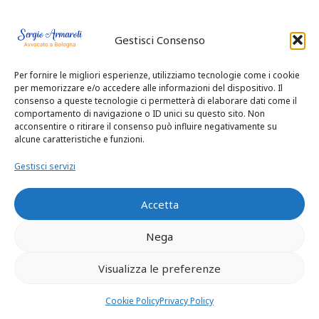
Si può mediare
Gestisci Consenso
prima di andare
Per fornire le migliori esperienze, utilizziamo tecnologie come i cookie
in tribunale?
per memorizzare e/o accedere alle informazioni del dispositivo. Il
consenso a queste tecnologie ci permetterà di elaborare dati come il
comportamento di navigazione o ID unici su questo sito. Non
Sì, spesso è
acconsentire o ritirare il consenso può influire negativamente su
alcune caratteristiche e funzioni.
obbligatorio
Gestisci servizi
tentare una
Accetta
mediazione per
Nega
trovare un
Visualizza le preferenze
accordo senza
Cookie Policy
Privacy Policy