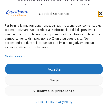
un lato, nel primo caso si tratti di
una mera ipotesi di pena
Gestisci Consenso
applicabile, nel secondo di pene
gia’ concretamente applicate.
Per fornire le migliori esperienze, utilizziamo tecnologie come i cookie
per memorizzare e/o accedere alle informazioni del dispositivo. Il
Limite, nell’uno come nell’altro
consenso a queste tecnologie ci permetterà di elaborare dati come il
comportamento di navigazione o ID unici su questo sito. Non
caso, destinato ad operare
acconsentire o ritirare il consenso può influire negativamente su
soltanto se quello del triplo della
alcune caratteristiche e funzioni.
pena relativa alla violazione piu’
Gestisci servizi
grave si riveli in concreto meno
favorevole
Accetta
all’imputato/condannato.
Ne’ contrasta con la tesi qui
Nega
condivisa
Visualizza le preferenze
Cookie Policy
Privacy Policy