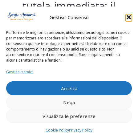
tutela immediata: il
legislatore, infatti,
Gestisci Consenso
non potrebbe
Per fornire le migliori esperienze, utilizziamo tecnologie come i cookie
per memorizzare e/o accedere alle informazioni del dispositivo. Il
consenso a queste tecnologie ci permetterà di elaborare dati come il
attribuire efficacia
comportamento di navigazione o ID unici su questo sito. Non
acconsentire o ritirare il consenso può influire negativamente su
alcune caratteristiche e funzioni.
esecutiva a
Gestisci servizi
provvedimenti
Accetta
provvisori, e
Nega
negarne la
Visualizza le preferenze
permanenza degli
Cookie Policy
Privacy Policy