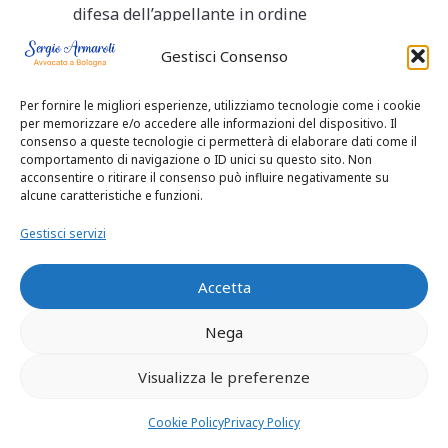
difesa dell’appellante in ordine
all’inattendibilita’ delle dichiarazioni
Gestisci Consenso
della persona offesa (OMISSIS);
6.2 Violazione di legge e vizio della
Per fornire le migliori esperienze, utilizziamo tecnologie come i cookie
motivazione in ordine all’individuazione
per memorizzare e/o accedere alle informazioni del dispositivo. Il
fotografica del prevenuto effettuata
consenso a queste tecnologie ci permetterà di elaborare dati come il
dalle persone offese, in relazione ai
comportamento di navigazione o ID unici su questo sito. Non
acconsentire o ritirare il consenso può influire negativamente su
capi B), C) e D) dell’imputazione. Al
alcune caratteristiche e funzioni.
riguardo si duole che la Corte
territoriale non abbia fornito alcuna
Gestisci servizi
risposta alle censure della difesa circa
la non affidabilita’ delle individuazioni
Accetta
fotografiche;
6.3 Violazione di legge e vizio della
Nega
motivazione in ordine all’attendibilita’
Visualizza le preferenze
intrinseca ed estrinseca delle
dichiarazioni della persona offesa con
Cookie Policy
Privacy Policy
riferimento ai reati sub C) e D). In