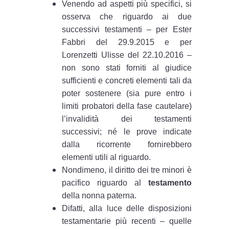
Venendo ad aspetti più specifici, si
osserva che riguardo ai due
successivi testamenti – per Ester
Fabbri del 29.9.2015 e per
Lorenzetti Ulisse del 22.10.2016 –
non sono stati forniti al giudice
sufficienti e concreti elementi tali da
poter sostenere (sia pure entro i
limiti probatori della fase cautelare)
l’invalidità dei testamenti
successivi; né le prove indicate
dalla ricorrente fornirebbero
elementi utili al riguardo.
Nondimeno, il diritto dei tre minori è
pacifico riguardo al
testamento
della nonna paterna.
Difatti, alla luce delle disposizioni
testamentarie più recenti – quelle