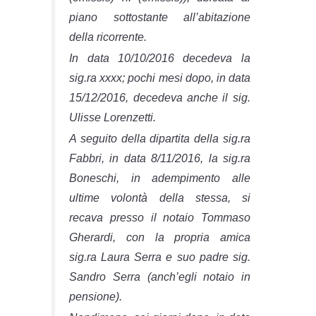
piano sottostante all’abitazione
della ricorrente.
In data 10/10/2016 decedeva la
sig.ra xxxx; pochi mesi dopo, in data
15/12/2016, decedeva anche il sig.
Ulisse Lorenzetti.
A seguito della dipartita della sig.ra
Fabbri, in data 8/11/2016, la sig.ra
Boneschi, in adempimento alle
ultime volontà della stessa, si
recava presso il notaio Tommaso
Gherardi, con la propria amica
sig.ra Laura Serra e suo padre sig.
Sandro Serra (anch’egli notaio in
pensione).