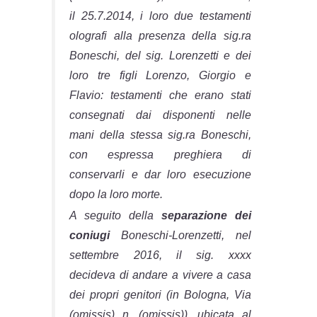
il 25.7.2014, i loro due testamenti
olografi alla presenza della sig.ra
Boneschi, del sig. Lorenzetti e dei
loro tre figli Lorenzo, Giorgio e
Flavio: testamenti che erano stati
consegnati dai disponenti nelle
mani della stessa sig.ra Boneschi,
con espressa preghiera di
conservarli e dar loro esecuzione
dopo la loro morte.
A seguito della
separazione dei
coniugi
Boneschi-Lorenzetti, nel
settembre 2016, il sig. xxxx
decideva di andare a vivere a casa
dei propri genitori (in Bologna, Via
(
omissis
) n. (
omissis
)), ubicata al