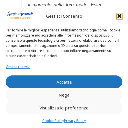
il momento della loro morte: Ester
Fabbri con il testamento 29.9.2015
Gestisci Consenso
aveva lasciato sempre la quota
disponibile divisa in parti uguali ai 3
Per fornire le migliori esperienze, utilizziamo tecnologie come i cookie
per memorizzare e/o accedere alle informazioni del dispositivo. Il
nipoti ma nominando loro padre
consenso a queste tecnologie ci permetterà di elaborare dati come il
(suo figlio) ai fini della gestione di
comportamento di navigazione o ID unici su questo sito. Non
acconsentire o ritirare il consenso può influire negativamente su
tale quota fino al raggiungimento
alcune caratteristiche e funzioni.
della maggiore età;
Gestisci servizi
Lorenzetti Ulisse con il testamento
22.10.2016, aveva revocato la
Accetta
precedente disposizione, lasciando
la quota disponibile ai due figli
Nega
(Francesco e Rossana) in parti
Visualizza le preferenze
uguali.
Nella memoria di costituzione si
Cookie Policy
Privacy Policy
nega che Francesco Lorenzetti sia