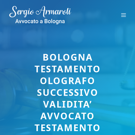
Vai
al
Me
contenuto
BOLOGNA
TESTAMENTO
OLOGRAFO
SUCCESSIVO
VALIDITA’
AVVOCATO
TESTAMENTO