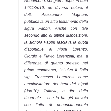
Nondimeno, sei giorni dopo, in data
14/11/2016, un diverso notaio, il
dott. Alessandro Magnani,
pubblicava un altro testamento della
sig.ra Fabbri. Anche con tale
secondo atto di ultime disposizioni,
la signora Fabbri lasciava la quota
disponibile ai nipoti Lorenzo,
Giorgio e Flavio Lorenzetti, ma, a
differenza di quanto previsto nel
primo testamento, istituiva il figlio
sig. Francesco Lorenzetti come
amministratore dei beni dei nipoti
(doc.10). Tuttavia, a dire della
ricorrente – che lo ha già rilevato
con l’atto di denuncia-querela