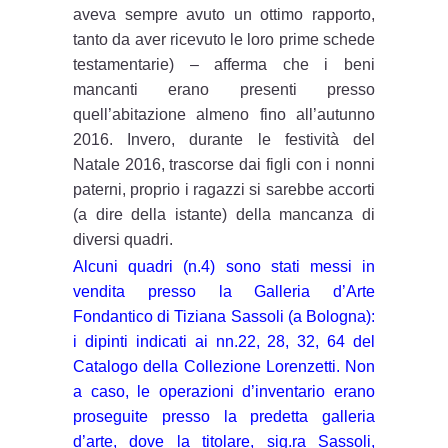
aveva sempre avuto un ottimo rapporto,
tanto da aver ricevuto le loro prime schede
testamentarie) – afferma che i beni
mancanti erano presenti presso
quell’abitazione almeno fino all’autunno
2016. Invero, durante le festività del
Natale 2016, trascorse dai figli con i nonni
paterni, proprio i ragazzi si sarebbe accorti
(a dire della istante) della mancanza di
diversi quadri.
Alcuni quadri (n.4) sono stati messi in
vendita presso la Galleria d’Arte
Fondantico di Tiziana Sassoli (a Bologna):
i dipinti indicati ai nn.22, 28, 32, 64 del
Catalogo della Collezione Lorenzetti. Non
a caso, le operazioni d’inventario erano
proseguite presso la predetta galleria
d’arte, dove la titolare, sig.ra Sassoli,