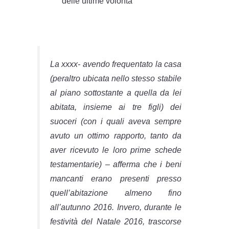
delle ultime volontà
La xxxx- avendo frequentato la casa
(peraltro ubicata nello stesso stabile
al piano sottostante a quella da lei
abitata, insieme ai tre figli) dei
suoceri (con i quali aveva sempre
avuto un ottimo rapporto, tanto da
aver ricevuto le loro prime schede
testamentarie) – afferma che i beni
mancanti erano presenti presso
quell’abitazione almeno fino
all’autunno 2016. Invero, durante le
festività del Natale 2016, trascorse