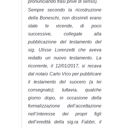
pronunciando frasi prive di senso).
Sempre secondo la ricostruzione
della Boneschi, non dissimili erano
state le vicende, di poco
successive, collegate alla
pubblicazione del testamento del
sig. Ulisse Lorenzetti che aveva
redatto un nuovo testamento. La
ricorrente, il 12/01/2017, si recava
dal notaio Carlo Vico per pubblicare
il testamento del suocero (a lei
consegnato); tuttavia, qualche
giorno dopo, in occasione della
formalizzazione dell’accettazione
nell’interesse dei propri figli
dell’eredità della sig.ra Fabbri, il