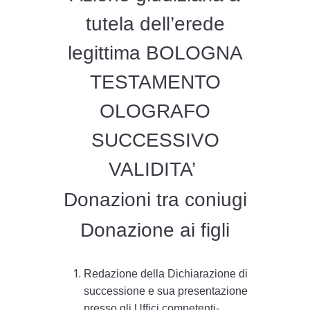
tutela dell’erede
legittima BOLOGNA
TESTAMENTO
OLOGRAFO
SUCCESSIVO
VALIDITA’
Donazioni tra coniugi
Donazione ai figli
Redazione della Dichiarazione di
successione e sua presentazione
presso gli Uffici competenti-