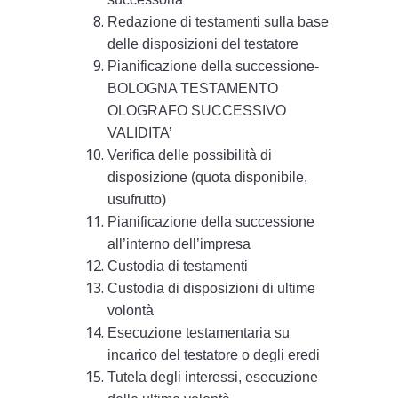
Redazione di testamenti sulla base
delle disposizioni del testatore
Pianificazione della successione-
BOLOGNA TESTAMENTO
OLOGRAFO SUCCESSIVO
VALIDITA’
Verifica delle possibilità di
disposizione (quota disponibile,
usufrutto)
Pianificazione della successione
all’interno dell’impresa
Custodia di testamenti
Custodia di disposizioni di ultime
volontà
Esecuzione testamentaria su
incarico del testatore o degli eredi
Tutela degli interessi, esecuzione