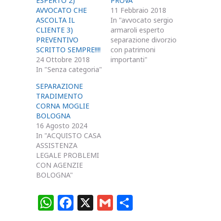
ESPERTO 2)
PROVA
AVVOCATO CHE
11 Febbraio 2018
ASCOLTA IL
In "avvocato sergio
CLIENTE 3)
armaroli esperto
PREVENTIVO
separazione divorzio
SCRITTO SEMPRE!!!!
con patrimoni
24 Ottobre 2018
importanti"
In "Senza categoria"
SEPARAZIONE
TRADIMENTO
CORNA MOGLIE
BOLOGNA
16 Agosto 2024
In "ACQUISTO CASA
ASSISTENZA
LEGALE PROBLEMI
CON AGENZIE
BOLOGNA"
W
F
X
G
C
h
a
m
o