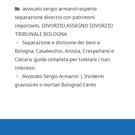
at
c
ai
n
Categorie
avvocato sergio armaroli esperto
s
e
l
di
separazione divorzio con patrimoni
A
b
vi
importanti
,
DIVORZIO ASSEGNO DIVORZIO
p
o
di
TRIBUNALE BOLOGNA
Separazione e divisione dei beni a
p
o
Bologna, Casalecchio, Anzola, Crespellano e
k
Calcara: guida completa per tutelare i tuoi
interessi
Avvocato Sergio Armaroli | Incidenti
gravissimi o mortali BolognaI Cento