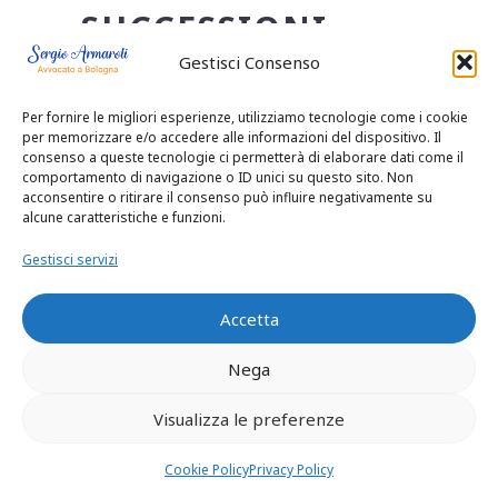
SUCCESSIONI
“MORTIS CAUSA”
Gestisci Consenso
– SUCCESSIONE
Per fornire le migliori esperienze, utilizziamo tecnologie come i cookie
per memorizzare e/o accedere alle informazioni del dispositivo. Il
TESTAMENTARIA
consenso a queste tecnologie ci permetterà di elaborare dati come il
comportamento di navigazione o ID unici su questo sito. Non
– FORMA DEI
acconsentire o ritirare il consenso può influire negativamente su
alcune caratteristiche e funzioni.
TESTAMENTI –
Gestisci servizi
DIFETTO DI
Accetta
FORMA DEI
TESTAMENTI
Nega
ORDINARI – IN
Visualizza le preferenze
GENERE –
Cookie Policy
Privacy Policy