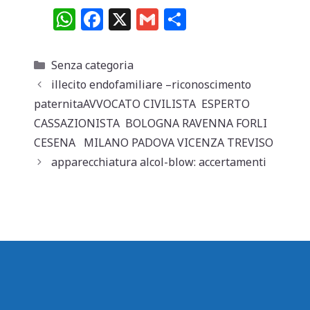
W
F
X
G
C
h
a
m
o
at
c
ai
n
Categorie
Senza categoria
s
e
l
di
illecito endofamiliare –riconoscimento
A
b
vi
paternitaAVVOCATO CIVILISTA ESPERTO
p
o
di
CASSAZIONISTA BOLOGNA RAVENNA FORLI
CESENA MILANO PADOVA VICENZA TREVISO
p
o
apparecchiatura alcol-blow: accertamenti
k