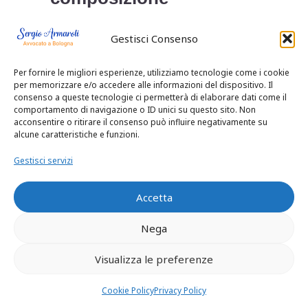
collegiale, in persona
Gestisci Consenso
dei magistrati
Per fornire le migliori esperienze, utilizziamo tecnologie come i cookie
dott.ssa Matilde Betti
per memorizzare e/o accedere alle informazioni del dispositivo. Il
consenso a queste tecnologie ci permetterà di elaborare dati come il
Presidente
comportamento di navigazione o ID unici su questo sito. Non
acconsentire o ritirare il consenso può influire negativamente su
alcune caratteristiche e funzioni.
dott.ssa Sonia Porreca
Gestisci servizi
Relatore
Accetta
dott. Bruno Perla
Nega
Componente
Visualizza le preferenze
nella causa iscritta al
Cookie Policy
Privacy Policy
n.r.g. 1940/2018