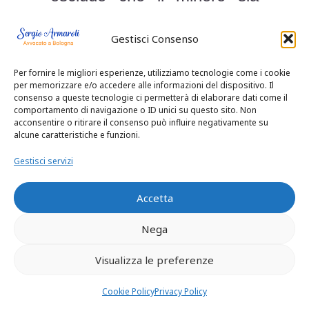
collocato presso uno dei
Gestisci Consenso
genitori (nella specie, la
madre) e che sia stabilito
Per fornire le migliori esperienze, utilizziamo tecnologie come i cookie
per memorizzare e/o accedere alle informazioni del dispositivo. Il
uno specifico regime di
consenso a queste tecnologie ci permetterà di elaborare dati come il
comportamento di navigazione o ID unici su questo sito. Non
visita con l’altro genitore.
acconsentire o ritirare il consenso può influire negativamente su
alcune caratteristiche e funzioni.
Gestisci servizi
La condotta
antidoverosa
Accetta
del coniuge, cui va riferito
l’addebito della separazione
,
Nega
non contrasta in alcun modo
Visualizza le preferenze
con la collocazione del
Cookie Policy
Privacy Policy
minore presso lo stesso,