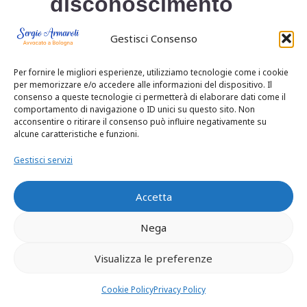
disconoscimento
ex
art. 2719
c.c.
Gestisci Consenso
deve infatti essere
Per fornire le migliori esperienze, utilizziamo tecnologie come i cookie
per memorizzare e/o accedere alle informazioni del dispositivo. Il
specifico e
consenso a queste tecnologie ci permetterà di elaborare dati come il
comportamento di navigazione o ID unici su questo sito. Non
circostanziato
acconsentire o ritirare il consenso può influire negativamente su
alcune caratteristiche e funzioni.
(cfr.
Cass. ord. n.
Gestisci servizi
29993/2017
). In
Accetta
ogni caso,
Nega
l’eccezione è
Visualizza le preferenze
superata sia dalla
Cookie Policy
Privacy Policy
mancata specifica