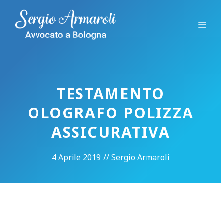
Vai
al
Me
contenuto
TESTAMENTO
OLOGRAFO POLIZZA
ASSICURATIVA
4 Aprile 2019
//
Sergio Armaroli