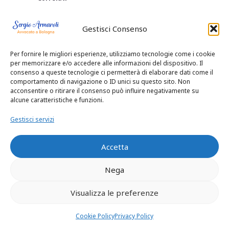
Impugnazione del
BOLOGNA
testamento
SUCCESSIONE
Gestisci Consenso
pubblico o olografo
BOLOGNA,TESTAM
– Come e quando
ENTO OLOGRAFO.
Per fornire le migliori esperienze, utilizziamo tecnologie come i cookie
4 Gennaio 2019
PUBBLICAZIONE
per memorizzare e/o accedere alle informazioni del dispositivo. Il
In "Senza categoria"
TESTAMENTO,
consenso a queste tecnologie ci permetterà di elaborare dati come il
EREDI LEGITTIMI
comportamento di navigazione o ID unici su questo sito. Non
COSA FARE?
acconsentire o ritirare il consenso può influire negativamente su
9 Febbraio 2019
alcune caratteristiche e funzioni.
In "Senza categoria"
Gestisci servizi
testamento
olografo che
esclude un erede
Accetta
1 Ottobre 2024
In "EREDITA'
Nega
DIVISIONE
EREDITA' TRA
Visualizza le preferenze
FRATELLI"
Cookie Policy
Privacy Policy
W
F
X
G
C