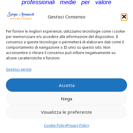
professionali medie per valore
indetemrinabile medio.
Gestisci Consenso
Ecco perché io consiglio sempre
Per fornire le migliori esperienze, utilizziamo tecnologie come i cookie
per memorizzare e/o accedere alle informazioni del dispositivo. Il
una
separazione consensuale
consenso a queste tecnologie ci permetterà di elaborare dati come il
e provo a volte fino all’ultimo
comportamento di navigazione o ID unici su questo sito. Non
acconsentire o ritirare il consenso può influire negativamente su
affinchè i coniugi raggiungano un
alcune caratteristiche e funzioni.
accordo!!
Gestisci servizi
Accetta
Nega
Visualizza le preferenze
Cookie Policy
Privacy Policy