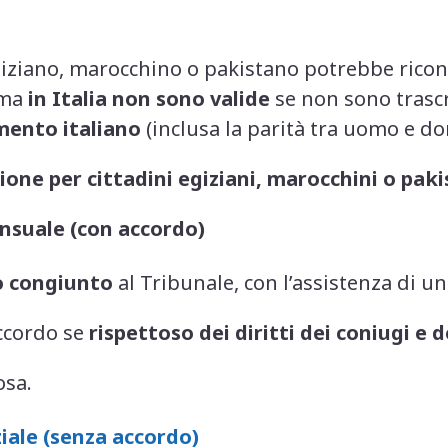
 egiziano, marocchino o pakistano potrebbe rico
 ma
in Italia non sono valide
se non sono trascr
mento italiano
(inclusa la parità tra uomo e do
ione per cittadini egiziani, marocchini o pak
nsuale (con accordo)
o congiunto
al Tribunale, con l’assistenza di un
accordo se
rispettoso dei diritti dei coniugi e de
osa.
iale (senza accordo)