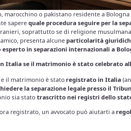
no, marocchino o pakistano residente a Bologna
nte sapere
quale procedura seguire per la sep
stranieri, soprattutto se di religione musulma
slamico, presenta alcune
particolarità giuridic
 esperto in separazioni internazionali a Bol
in Italia se il matrimonio è stato celebrato al
ia e il matrimonio è stato
registrato in Italia
(an
chiedere la separazione legale presso il Tribu
onio sia stato
trascritto nei registri dello stato
ora registrato, un avvocato può aiutarti a
regol