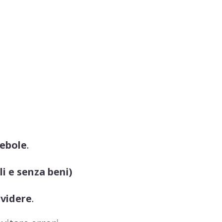
ebole
.
li e senza beni)
ividere
.