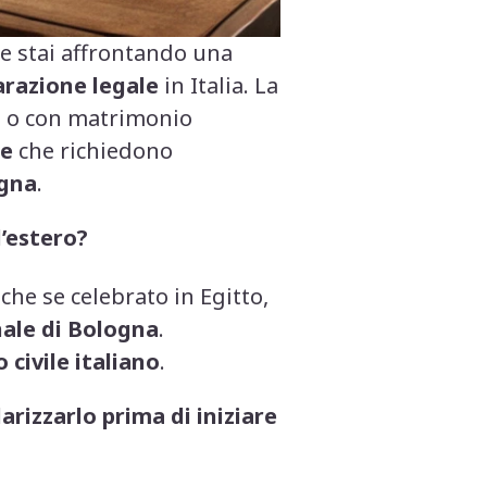
 e stai affrontando una
arazione legale
in Italia. La
na o con matrimonio
he
che richiedono
ogna
.
l’estero?
che se celebrato in Egitto,
nale di Bologna
.
 civile italiano
.
arizzarlo prima di iniziare