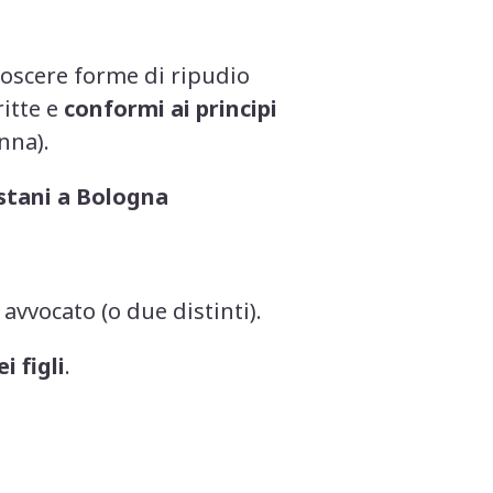
noscere forme di ripudio
itte e
conformi ai principi
nna).
istani a Bologna
 avvocato (o due distinti).
i figli
.