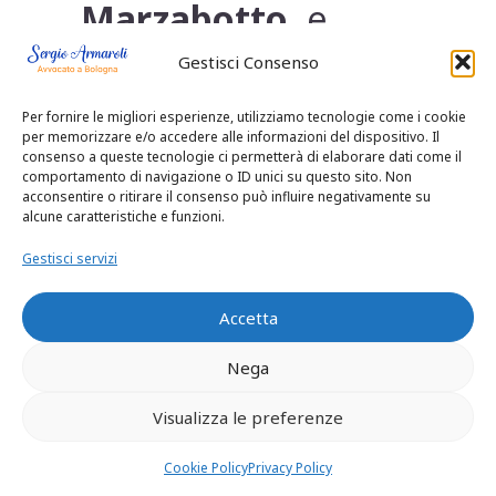
Marzabotto
, e
garantiamo
Gestisci Consenso
consulenze anche
Per fornire le migliori esperienze, utilizziamo tecnologie come i cookie
per memorizzare e/o accedere alle informazioni del dispositivo. Il
consenso a queste tecnologie ci permetterà di elaborare dati come il
da remoto
con
comportamento di navigazione o ID unici su questo sito. Non
acconsentire o ritirare il consenso può influire negativamente su
collegamenti
alcune caratteristiche e funzioni.
Gestisci servizi
video, senza
Accetta
doverti spostare a
Nega
Bologna per ogni
Visualizza le preferenze
incontro.
Cookie Policy
Privacy Policy