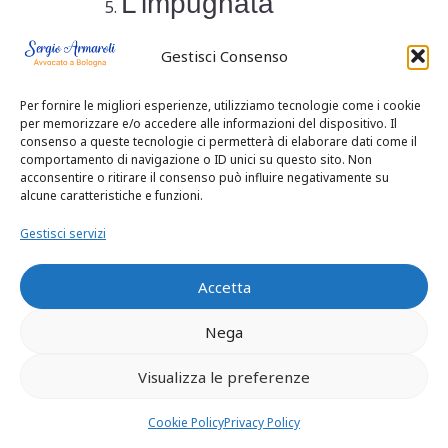
L’impugnata
sentenza, che non
Gestisci Consenso
si è attenuta a tale
Per fornire le migliori esperienze, utilizziamo tecnologie come i cookie
principio, va, in
per memorizzare e/o accedere alle informazioni del dispositivo. Il
consenso a queste tecnologie ci permetterà di elaborare dati come il
comportamento di navigazione o ID unici su questo sito. Non
conseguenza,
acconsentire o ritirare il consenso può influire negativamente su
alcune caratteristiche e funzioni.
cassata, e, poiché
Gestisci servizi
non sono necessari
Accetta
ulteriori
Nega
accertamenti di
fatto, per essere
Visualizza le preferenze
incontroverso che
Cookie Policy
Privacy Policy