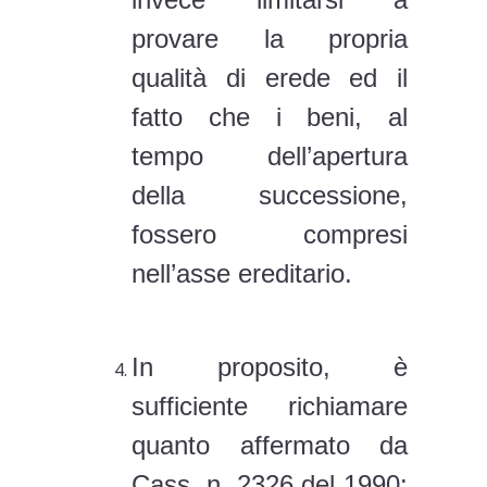
della successione,
fossero compresi
nell’asse ereditario.
In proposito, è
sufficiente richiamare
quanto affermato da
Cass. n. 2326 del 1990:
“per i figli naturali, il
termine di prescrizione
del diritto di accettare
l’eredità del loro