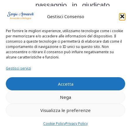
fino a tale
accertamento nella
Gestisci Consenso
impossibilità giuridica, e
Per fornire le migliori esperienze, utilizziamo tecnologie come i cookie
non di mero fatto, di
per memorizzare e/o accedere alle informazioni del dispositivo. Il
consenso a queste tecnologie ci permetterà di elaborare dati come il
accettare l’eredità” (in
comportamento di navigazione o ID unici su questo sito. Non
acconsentire o ritirare il consenso può influire negativamente su
senso conforme, Cass.
alcune caratteristiche e funzioni.
10333 del 1993).
Gestisci servizi
Accetta
Nella motivazione di
Nega
tale sentenza, si è
rilevato che
Visualizza le preferenze
l’ordinamento giuridico
Cookie Policy
Privacy Policy