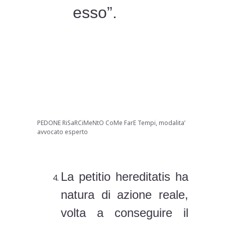
esso”.
PEDONE RiSaRCiMeNtO CoMe FarE Tempi, modalita’
avvocato esperto
La petitio hereditatis ha
natura di azione reale,
volta a conseguire il
rilascio dei beni
ereditari da colui che li
possegga, vantando un
titolo successorio che
non gli compete, ovvero