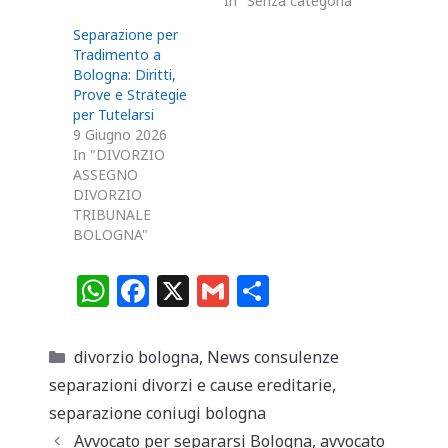
In "Senza categoria"
Separazione per
Tradimento a
Bologna: Diritti,
Prove e Strategie
per Tutelarsi
9 Giugno 2026
In "DIVORZIO
ASSEGNO
DIVORZIO
TRIBUNALE
BOLOGNA"
W
F
X
G
C
h
a
m
o
at
c
ai
n
Categorie
divorzio bologna
,
News consulenze
s
e
l
di
separazioni divorzi e cause ereditarie
,
A
b
vi
separazione coniugi bologna
Avvocato per separarsi Bologna, avvocato