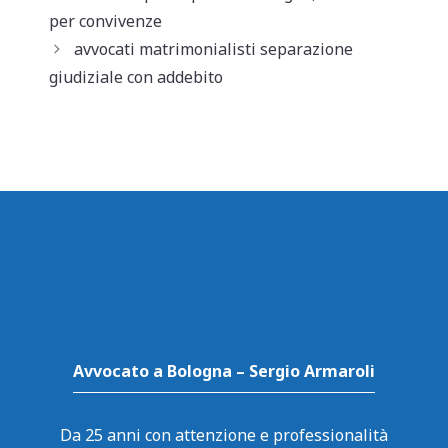
p
o
di
per convivenze
p
o
avvocati matrimonialisti separazione
k
giudiziale con addebito
Avvocato a Bologna – Sergio Armaroli
Da 25 anni con attenzione e professionalità