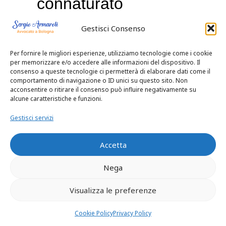
connaturato
all’utilizzazione dei
Gestisci Consenso
terzi
Per fornire le migliori esperienze, utilizziamo tecnologie come i cookie
per memorizzare e/o accedere alle informazioni del dispositivo. Il
consenso a queste tecnologie ci permetterà di elaborare dati come il
nell’adempimento
comportamento di navigazione o ID unici su questo sito. Non
acconsentire o ritirare il consenso può influire negativamente su
dell’obbligazione
alcune caratteristiche e funzioni.
Gestisci servizi
(Cass. 4400/04;
Accetta
Cass. 6756/01;
Nega
Cass. 5329/03).
Visualizza le preferenze
b)
In particolare
Cookie Policy
Privacy Policy