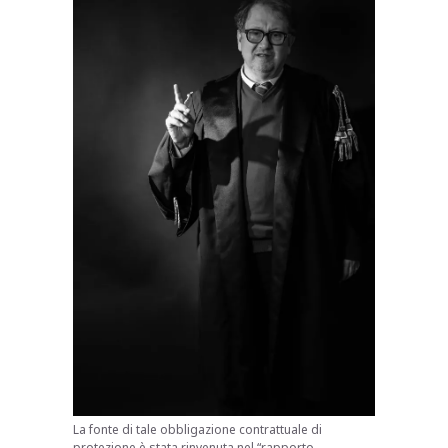
La fonte di tale obbligazione contrattuale di
protezione è stata rinvenuta nel “rapporto