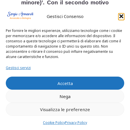
minore)’.
Con il secondo motivo
il fratello del defunto L.R.
Gestisci Consenso
denuncia la insufficiente o
Per fornire le migliori esperienze, utilizziamo tecnologie come i cookie
contraddittoria motivazione della
per memorizzare e/o accedere alle informazioni del dispositivo. Il
consenso a queste tecnologie ci permetterà di elaborare dati come il
sentenza di appello per aver la
comportamento di navigazione o ID unici su questo sito. Non
acconsentire o ritirare il consenso può influire negativamente su
corte ritenuto che la volontà
alcune caratteristiche e funzioni.
della madre di abbandonare il
Gestisci servizi
figlio equivalesse a dismissione
Accetta
della responsabilità e con il
Nega
terzo motivo denuncia l’omessa
Visualizza le preferenze
motivazione per non aver
minimamente affrontato il profilo
Cookie Policy
Privacy Policy