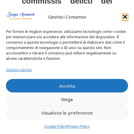
commissis delicti dei
reati di emissione di
Gestisci Consenso
fatture per operazioni
Per fornire le migliori esperienze, utilizziamo tecnologie come i cookie
inesistenti tramite la
per memorizzare e/o accedere alle informazioni del dispositivo. Il
consenso a queste tecnologie ci permetterà di elaborare dati come il
società S.P.1 S.r.l., sia in
comportamento di navigazione o ID unici su questo sito. Non
acconsentire o ritirare il consenso può influire negativamente su
ordine alla attribuzione
alcune caratteristiche e funzioni.
all’indagato dei c/c della
Gestisci servizi
società Immobiliare B.
Accetta
S.r.l., oggetto del
sequestro finalizzato
Nega
alla confisca per
Visualizza le preferenze
equivalente, contiene
Cookie Policy
Privacy Policy
elementi di