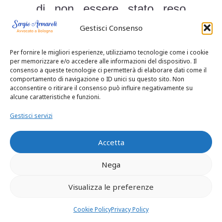
di non essere stato reso
edotto, nella telefonata del
Gestisci Consenso
24 ottobre, della gravità dei
Per fornire le migliori esperienze, utilizziamo tecnologie come i cookie
nuovi sintomi.
per memorizzare e/o accedere alle informazioni del dispositivo. Il
consenso a queste tecnologie ci permetterà di elaborare dati come il
Ritenutosi non
comportamento di navigazione o ID unici su questo sito. Non
acconsentire o ritirare il consenso può influire negativamente su
adeguatamente seguito, il
alcune caratteristiche e funzioni.
paziente si era rivolto ad
Gestisci servizi
altro sanitario, l’ortopedico
Accetta
dott. D.B. , il quale a sua
Nega
volta, fissato in tre giorni
l’appuntamento ed effettuata
Visualizza le preferenze
la diagnosi di ‘sindrome
Cookie Policy
Privacy Policy