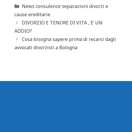
at
c
ai
n
Categorie
News consulenze separazioni divorzi e
s
e
l
di
cause ereditarie
A
b
vi
DIVORZIO E TENORE DI VITA , E’ UN
p
o
di
ADDIO?
Cosa bisogna sapere prima di recarsi dagli
p
o
avvocati divorzisti a Bologna
k