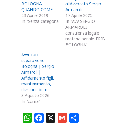
BOLOGNA
all’Avvocato Sergio
QUANDO COME
Armaroli
23 Aprile 2019
17 Aprile 2025
In "Senza categoria"
In "AVV SERGIO
ARMAROLI
consulenza legale
materia penale TRIB
BOLOGNA"
Avvocato
separazione
Bologna | Sergio
Armaroli |
Affidamento figli,
mantenimento,
divisione beni
3 Agosto 2026
In "corna"
W
F
X
G
C
h
a
m
o