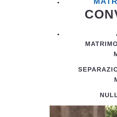
MATR
CONV
MATRIM
SEPARAZIO
NUL