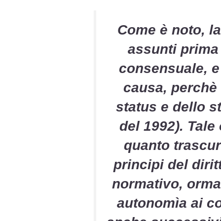
Come è noto, la 
assunti prima
consensuale, e i
causa
, perchè 
status e dello s
del 1992). Tale 
quanto trascu
principi del
diri
normativo, ormai
autonomìa ai co