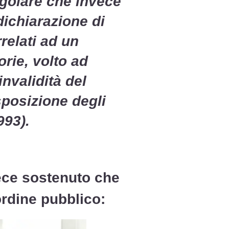
ngolare che invece
 dichiarazione di
relati ad un
orie,
volto ad
nvalidità del
sposizione degli
993).
ece sostenuto che
ordine pubblico: