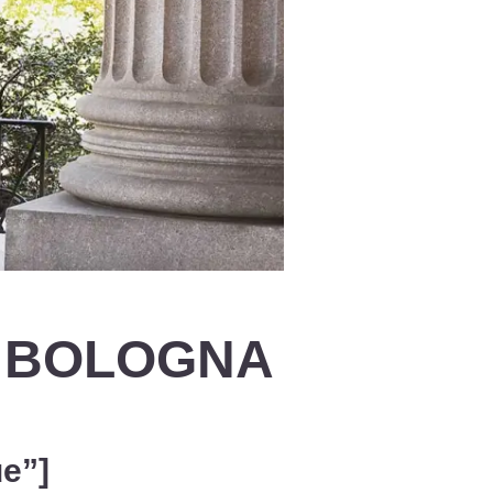
I BOLOGNA
ue”]