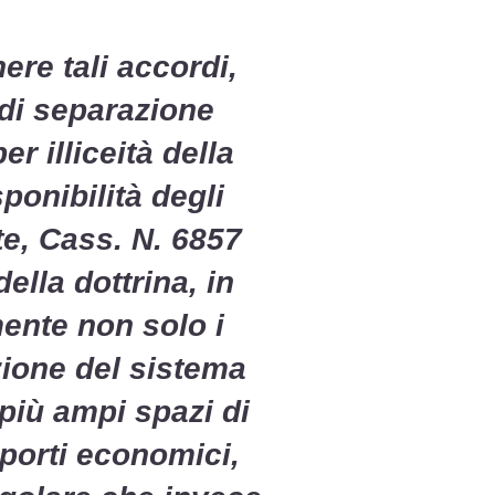
ere tali accordi,
 di separazione
 per
illiceità della
sponibilità degli
te, Cass. N. 6857
ella dottrina, in
ente non solo i
zione del sistema
più ampi spazi di
pporti economici,