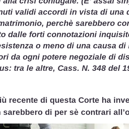
alla crisi coniugale. (E’ assai si
enuti validi accordi in vista di una
 matrimonio,
perchè sarebbero cor
 dalle forti connotazioni inquisit
esistenza o meno di una causa di i
ri da ogni potere negoziale di di
us: tra le altre, Cass. N. 348 del 1
iù recente di questa Corte ha inv
n sarebbero di per sè contrari all’