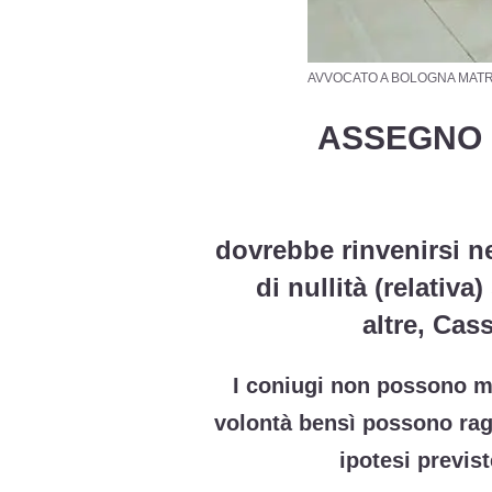
AVVOCATO A BOLOGNA MATRIMONI
ASSEGNO 
dovrebbe rinvenirsi n
di nullità (relativ
altre, Cas
I coniugi non possono mo
volontà bensì possono rag
ipotesi previs