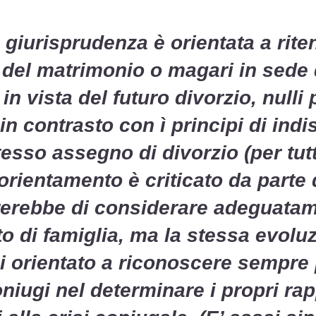
giurisprudenza è orientata a riten
 del matrimonio o magari in sede
n vista del futuro divorzio, nulli
in contrasto con ì principi di indi
tesso assegno di divorzio (per tut
orientamento è criticato da parte d
rerebbe di considerare adeguatam
tto di famiglia
, ma la stessa evolu
 orientato a riconoscere sempre 
niugi nel determinare i propri ra