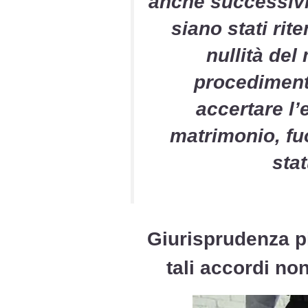
anche successivi 
siano stati rit
nullità del
procedimento
accertare l’
matrimonio, fuo
stat
Giurisprudenza p
tali accordi no