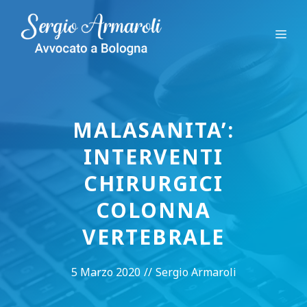
Vai
al
Me
contenuto
MALASANITA’:
INTERVENTI
CHIRURGICI
COLONNA
VERTEBRALE
5 Marzo 2020
//
Sergio Armaroli