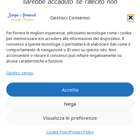
sarebbe accaduto se l’illecito non
si fosse verificato) sicché anche
Gestisci Consenso
di essa non dovrà tenersi conto
nella determinazione del grado di
Per fornire le migliori esperienze, utilizziamo tecnologie come i cookie
invalidità permanente e nella
per memorizzare e/o accedere alle informazioni del dispositivo. Il
consenso a queste tecnologie ci permetterà di elaborare dati come il
liquidazione del danno; viceversa,
comportamento di navigazione o ID unici su questo sito. Non
acconsentire o ritirare il consenso può influire negativamente su
secondo lo stesso criterio, quella
alcune caratteristiche e funzioni.
“concorrente” assume rilievo in
Gestisci servizi
quanto gli effetti invalidanti sono
meno gravi, se isolata, e più
Accetta
gravi, se associata ad altra
Nega
menomazione (anche se
afferente ad organo diverso)
Visualizza le preferenze
sicché di essa dovrà tenersi
Cookie Policy
Privacy Policy
conto ai fini della sola liquidazione