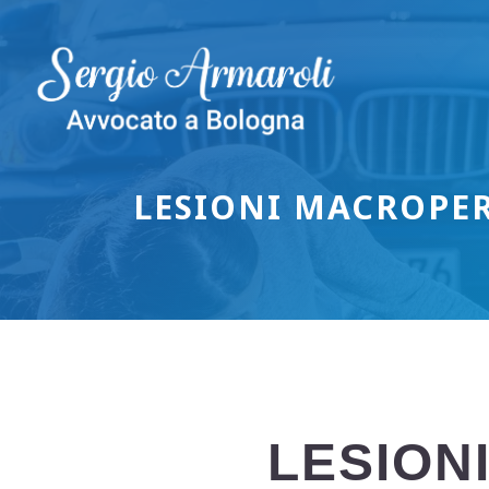
Vai
al
contenuto
LESIONI MACROPER
LESION