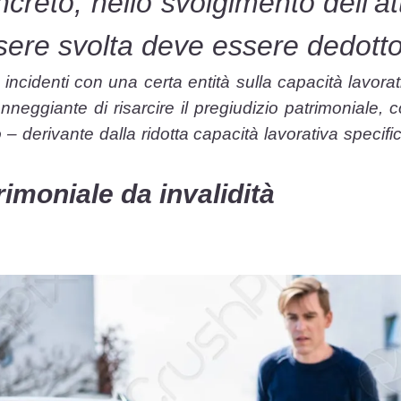
ncreto, nello svolgimento dell’att
ssere svolta deve essere dedotto
incidenti con una certa entità sulla capacità lavora
nneggiante di risarcire il pregiudizio patrimoniale,
– derivante dalla ridotta capacità lavorativa specifi
imoniale da invalidità