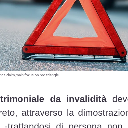
nce claim,main focus on red triangle
rimoniale da invalidità
deve
reto, attraverso la dimostrazio
 -trattandosi di persona non