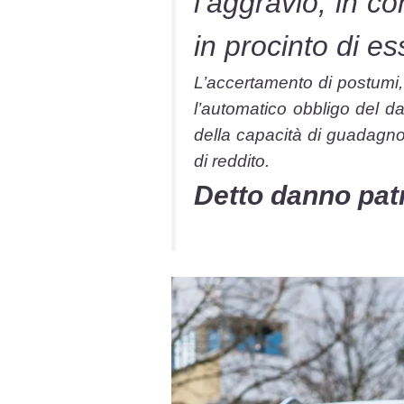
l’aggravio, in co
in procinto di e
L’accertamento di postumi, 
l’automatico obbligo del da
della capacità di guadagno 
di reddito.
Detto danno patr