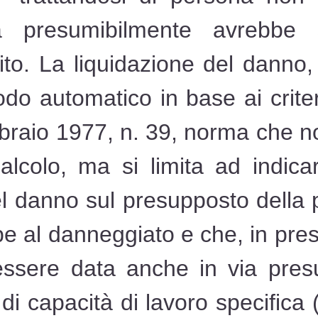
iva presumibilmente avrebbe sv
dito. La liquidazione del danno,
do automatico in base ai criteri 
bbraio 1977, n. 39, norma che 
lcolo, ma si limita ad indicare
el danno sul presupposto della p
al danneggiato e che, in pres
essere data anche in via pres
 di capacità di lavoro specific