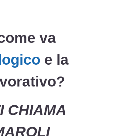
i come va
logico
e la
avorativo?
TI CHIAMA
MAROLI