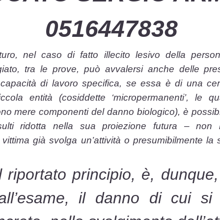
0516447838
uro, nel caso di fatto illecito lesivo della pers
iato, tra le prove, può avvalersi anche delle pres
 capacità di lavoro specifica, se essa è di una cert
ccola entità (cosiddette ‘micropermanenti’, le 
ono mere componenti del danno biologico), è possib
sulti ridotta nella sua proiezione futura – no
 vittima già svolga un’attività o presumibilmente l
l riportato principio, è, dunque,
all’esame, il danno di cui si 