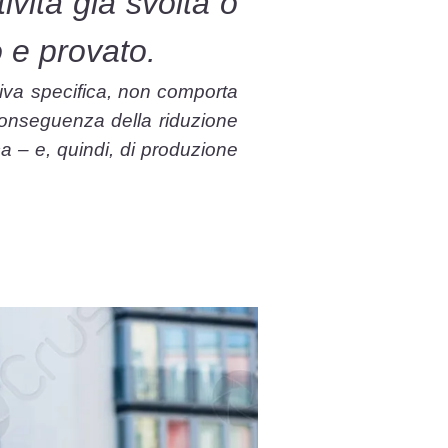
ività già svolta o
 e provato.
tiva specifica, non comporta
 conseguenza della riduzione
ca – e, quindi, di produzione