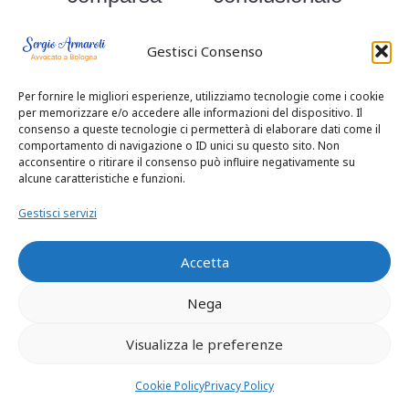
risultano ammissibili solo nei
Gestisci Consenso
limiti in cui sono dirette a
contrastare l’appello
Per fornire le migliori esperienze, utilizziamo tecnologie come i cookie
per memorizzare e/o accedere alle informazioni del dispositivo. Il
incidentale (volto ad
consenso a queste tecnologie ci permetterà di elaborare dati come il
comportamento di navigazione o ID unici su questo sito. Non
escludere il concorso di
acconsentire o ritirare il consenso può influire negativamente su
alcune caratteristiche e funzioni.
responsabilità in capo alla
Gestisci servizi
vittima), ma non anche ai
fini del riesame
Accetta
dell’accertamento di
Nega
responsabilità in capo ad
Visualizza le preferenze
‘
Alfa
’ Soc. Coop Agr.la (di
cui la difesa fa, infatti,
Cookie Policy
Privacy Policy