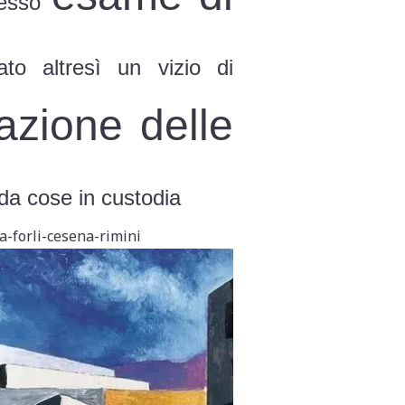
omesso
to altresì un vizio di
cazione delle
 da cose in custodia
-forli-cesena-rimini