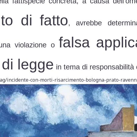
della fattispecie concreta, a causa dell’
to di fatto
, avrebbe determina
falsa appli
 una violazione o
 di legge
in tema di responsabilità
tag/incidente-con-morti-risarcimento-bologna-prato-ravenna