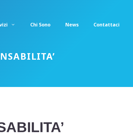
vizi
Chi Sono
News
Contattaci
NSABILITA’
ABILITA’