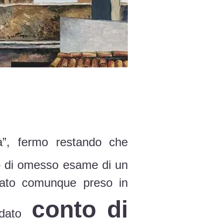
tà”, fermo restando che
zio di omesso esame di un
 stato comunque preso in
conto di
dato