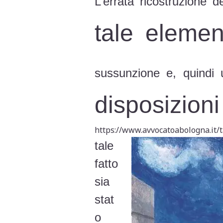
L’errata ricostruzione 
tale elemen
sussunzione e, quindi
disposizioni
https://www.avvocatoabologna.it/
tale
fatto
sia
stat
o