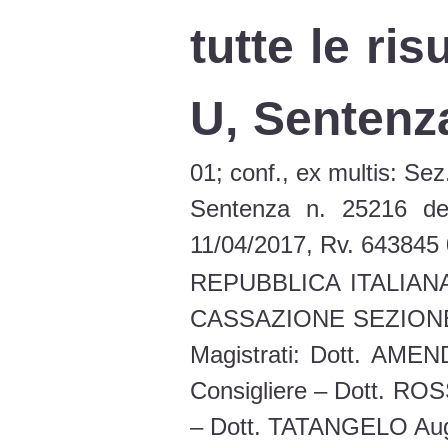
tutte le ri
U, Sentenza
01; conf., ex multis: Se
Sentenza n. 25216 de
11/04/2017, Rv. 643845 
REPUBBLICA ITALIA
CASSAZIONE SEZIONE S
Magistrati: Dott. AME
Consigliere – Dott. ROS
– Dott. TATANGELO Augu