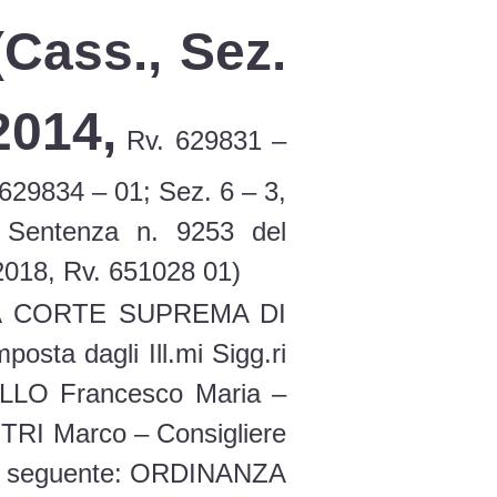
(Cass., Sez.
2014,
Rv. 629831 –
 629834 – 01; Sez. 6 – 3,
 Sentenza n. 9253 del
2018, Rv. 651028 01)
A CORTE SUPREMA DI
 dagli Ill.mi Sigg.ri
ILLO Francesco Maria –
UTRI Marco – Consigliere
 la seguente: ORDINANZA