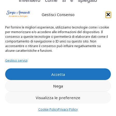
inveritiero come si è spiegato
rigettando il secondo motivo di
Gestisci Consenso
gravame, non avendo il legislatore
– e, per esso, le autorità delegate
Per fornire le migliori esperienze, utilizziamo tecnologie come i cookie
all’adozione dei provvedimenti
per memorizzare e/o accedere alle informazioni del dispositivo. Il
attuativi – con le disposizioni
consenso a queste tecnologie ci permetterà di elaborare dati come il
comportamento di navigazione o ID unici su questo sito. Non
regolanti la specie inteso
acconsentire o ritirare il consenso può influire negativamente su
disgiungere l’obbligo di
alcune caratteristiche e funzioni.
trasparenza, che impone di
Gestisci servizi
informare il cliente che
l’operazione avviene in conflitto di
Accetta
interessi, ed il dovere di
Nega
astensione ove il cliente non sia
posto in condizione di prendere
Visualizza le preferenze
una decisione informata,
prestando il proprio consenso
Cookie Policy
Privacy Policy