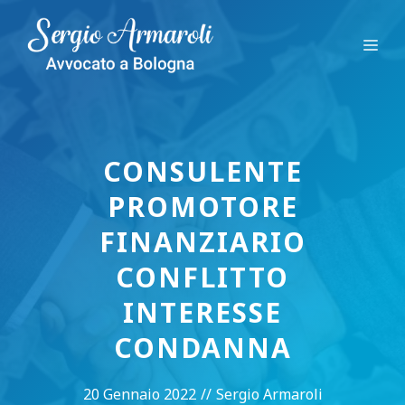
Vai
al
Me
contenuto
CONSULENTE
PROMOTORE
FINANZIARIO
CONFLITTO
INTERESSE
CONDANNA
20 Gennaio 2022
//
Sergio Armaroli