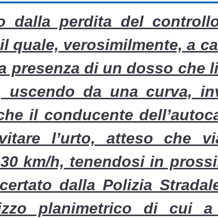
o dalla perdita del controll
, il quale, verosimilmente, a c
la presenza di un dosso che l
a, uscendo da una curva, in
he il conducente dell’autoc
vitare l’urto, atteso che v
a 30 km/h, tenendosi in pross
ertato dalla Polizia Stradal
hizzo planimetrico di cui a