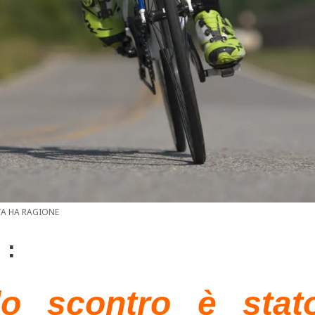
A HA RAGIONE
 :
 lo scontro è stato