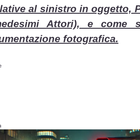
ative al sinistro in oggetto, P
desimi Attori), e come si
cumentazione fotografica.
e
a