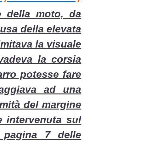
o della moto, da
ausa della elevata
imitava la visuale
vadeva la corsia
arro potesse fare
iaggiava ad una
imità del margine
e intervenuta sul
 pagina 7 delle