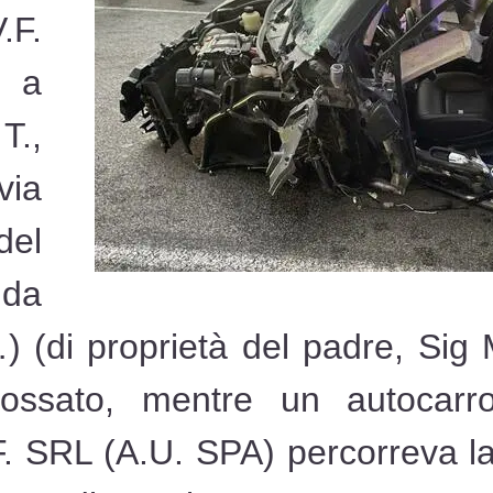
.F.
 a
T.,
via
del
da
) (di proprietà del padre, Sig M
dossato, mentre un autocarr
.F. SRL (A.U. SPA) percorreva l