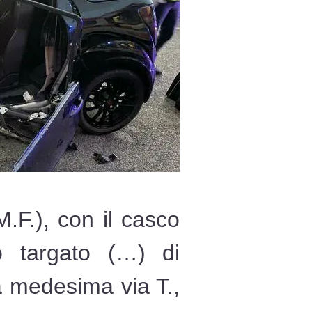
.F.), con il casco
o targato (…) di
a medesima via T.,