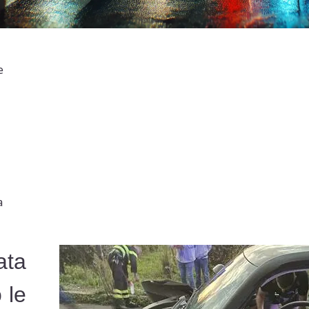
e
a
ta
 le