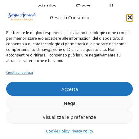
civile, Sez. II,
Gestisci Consenso
sentenza n. 6032
del 14 novembre
Per fornire le migliori esperienze, utilizziamo tecnologie come i cookie
per memorizzare e/o accedere alle informazioni del dispositivo. Il
consenso a queste tecnologie ci permetterà di elaborare dati come il
1981)
comportamento di navigazione o ID unici su questo sito. Non
acconsentire o ritirare il consenso può influire negativamente su
per la divisione
alcune caratteristiche e funzioni.
ereditaria nei
Gestisci servizi
confronti del
Accetta
coerede, il giudicato
Nega
formatosi
Visualizza le preferenze
sull’efficacia della
Cookie Policy
Privacy Policy
revoca,