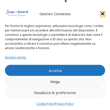
di legittima
Gestisci Consenso
Per fornire le migliori esperienze, utilizziamo tecnologie come i cookie
La divisione
per memorizzare e/o accedere alle informazioni del dispositivo. Il
consenso a queste tecnologie ci permetterà di elaborare dati come il
dell’eredità: in assenza
comportamento di navigazione o ID unici su questo sito. Non
acconsentire o ritirare il consenso può influire negativamente su
di testamento, l’eredità
alcune caratteristiche e funzioni.
si divide tra gli eredi
Gestisci servizi
legittimi secondo le
Accetta
regole stabilite dalla
legge. Se gli eredi non
Nega
riescono a raggiungere
Visualizza le preferenze
un accordo sulla
Cookie Policy
Privacy Policy
divisione dell’eredità,