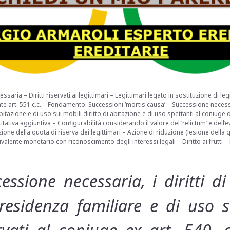
aria – Diritti riservati ai legittimari – Legittimari legato in sostituzione di le
nte art. 551 c.c. – Fondamento. Successioni ‘mortis causa’ – Successione necessari
bitazione e di uso sui mobili diritto di abitazione e di uso spettanti al coniuge de
tiva aggiuntiva – Configurabilità considerando il valore del ‘relictum’ e dell’
ne della quota di riserva dei legittimari – Azione di riduzione (lesione della qu
ivalente monetario con riconoscimento degli interessi legali – Diritto ai frutti
ssione necessaria, i diritti di
residenza familiare e di uso s