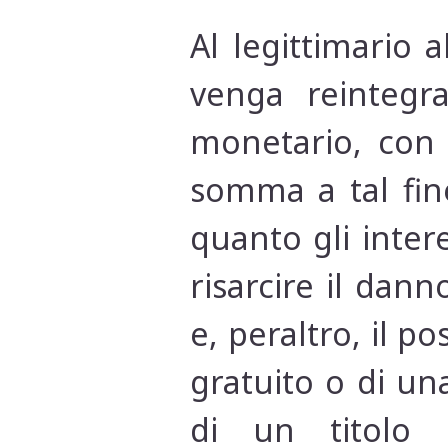
Al legittimario 
venga reintegr
monetario, con i
somma a tal fine
quanto gli intere
risarcire il da
e, peraltro, il p
gratuito o di un
di un titolo 