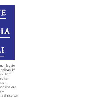
imari legato
pplicabilità
– Diritti
uso sui
.c. –
do il valore
a –
ta di riserva)