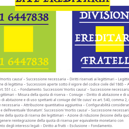
mortis causa’ – Successione necessaria – Diritti riservati ai legittimari – Legitt
ne di legittima – Successioni aperte sotto il vigore del codice civile del 1865 – A
art. 551 c.c. – Fondamento. Successioni ‘mortis causa’ – Successione necessaria 
legittimari – Misura della quota di riserva – Coniuge – Diritto di abitazione e di 
o di abitazione e di uso spettanti al coniuge del ‘de cuius’ ex art. 540, comma 2, c
necessaria – Attribuzione quantitativa aggiuntiva – Configurabilità consideran
m’ e dell’eventuale ‘donatum’. Successioni ‘mortis causa’ – Successione necessari
e della quota di riserva dei legittimari – Azione di riduzione (lesione della quo
In genere reintegrazione della quota di riserva per equivalente monetario con
o degli interessi legali – Diritto ai frutti – Esclusione – Fondamento.