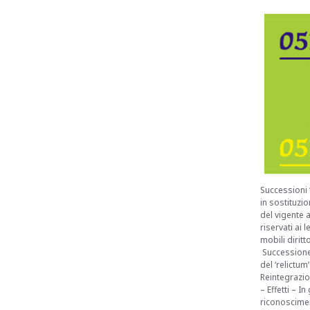
Successioni ‘
in sostituzio
del vigente 
riservati ai 
mobili diritt
Successione 
del ‘relictu
Reintegrazion
– Effetti – 
riconosciment