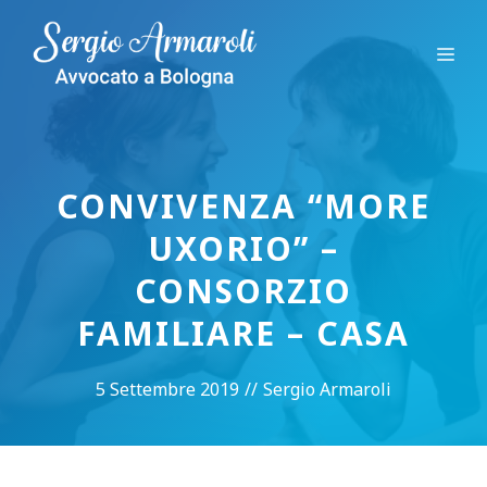
Vai
al
Me
contenuto
CONVIVENZA “MORE
UXORIO” –
CONSORZIO
FAMILIARE – CASA
5 Settembre 2019
//
Sergio Armaroli