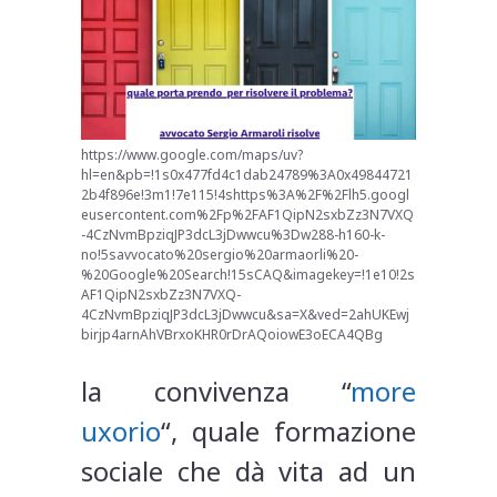
https://www.google.com/maps/uv?
hl=en&pb=!1s0x477fd4c1dab24789%3A0x49844721
2b4f896e!3m1!7e115!4shttps%3A%2F%2Flh5.googl
eusercontent.com%2Fp%2FAF1QipN2sxbZz3N7VXQ
-4CzNvmBpziqJP3dcL3jDwwcu%3Dw288-h160-k-
no!5savvocato%20sergio%20armaorli%20-
%20Google%20Search!15sCAQ&imagekey=!1e10!2s
AF1QipN2sxbZz3N7VXQ-
4CzNvmBpziqJP3dcL3jDwwcu&sa=X&ved=2ahUKEwj
birjp4arnAhVBrxoKHR0rDrAQoiowE3oECA4QBg
la convivenza “
more
uxorio
“, quale formazione
sociale che dà vita ad un