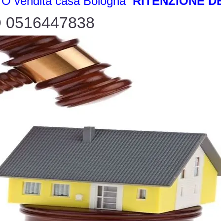
vendita casa Bologna
RITENZIONE D
 0516447838