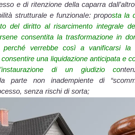
esso e di ritenzione della caparra dall’altr
ilità strutturale e funzionale: propo
sta la 
to del diritto al risarcimento integrale 
nersene consentita la trasformazione in 
a perché verrebbe così a vanificarsi la 
i consentire una liquidazione anticipata e 
’instaurazione di un giudizio co
nten
alla parte non inadempiente di “scom
esso, senza rischi di sorta;