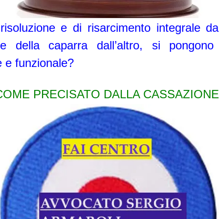
 risoluzione e di risarcimento integrale 
e della caparra dall’altro, si pongono
le e funzionale?
COME PRECISATO DALLA CASSAZIONE