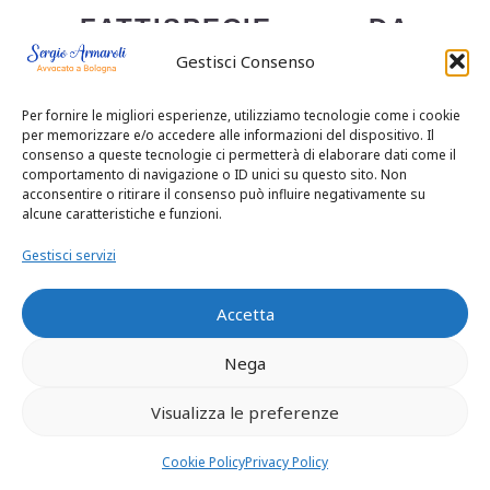
FATTISPECIE DA
Gestisci Consenso
QUELLA DI CUI ALLA
L. N. 898 DEL 1970,
Per fornire le migliori esperienze, utilizziamo tecnologie come i cookie
per memorizzare e/o accedere alle informazioni del dispositivo. Il
ART. 12 SEXIES.
consenso a queste tecnologie ci permetterà di elaborare dati come il
comportamento di navigazione o ID unici su questo sito. Non
acconsentire o ritirare il consenso può influire negativamente su
alcune caratteristiche e funzioni.
6.
NE
Gestisci servizi
DISCENDE, SECONDO
QUANTO CHIARITO
Accetta
DA QUESTA SUPREMA
Nega
CORTE, CHE L’ART.
Visualizza le preferenze
570 C.P., COMMA 2, N.
Cookie Policy
Privacy Policy
2, PREVEDE COME