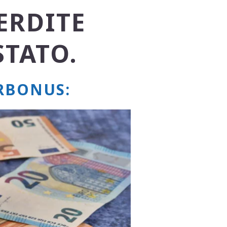
ERDITE
STATO.
ERBONUS: