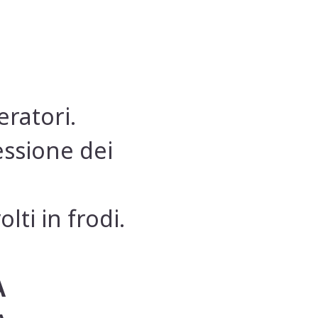
eratori.
essione dei
lti in frodi.
A