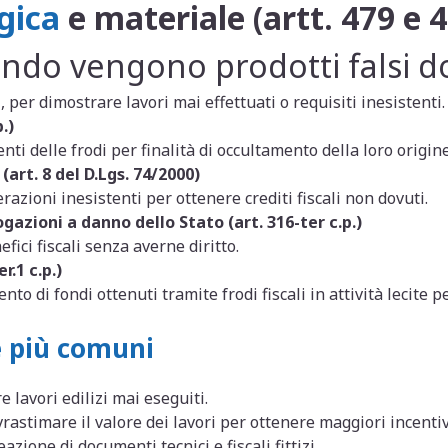
gica
e materiale (artt. 479 e 4
uando vengono prodotti falsi
 per dimostrare lavori mai effettuati o requisiti inesistenti.
.)
ti delle frodi per finalità di occultamento della loro origine 
(art. 8 del D.Lgs. 74/2000)
razioni inesistenti per ottenere crediti fiscali non dovuti.
gazioni a danno dello Stato (art. 316-ter c.p.)
ici fiscali senza averne diritto.
r.1 c.p.)
o di fondi ottenuti tramite frodi fiscali in attività lecite per
 più comuni
e lavori edilizi mai eseguiti.
vrastimare il valore dei lavori per ottenere maggiori incentiv
eazione di documenti tecnici e fiscali fittizi.