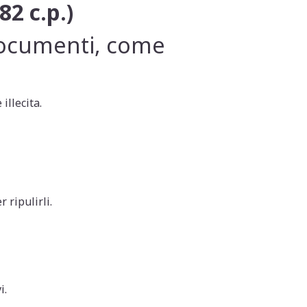
82 c.p.)
 documenti, come
illecita.
 ripulirli.
i.