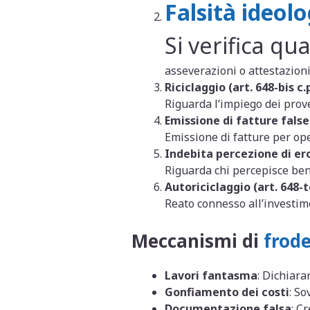
Falsità ideolo
Si verifica q
asseverazioni o attestazioni,
Riciclaggio (art. 648-bis c.p
Riguarda l’impiego dei proven
Emissione di fatture false 
Emissione di fatture per ope
Indebita percezione di ero
Riguarda chi percepisce benef
Autoriciclaggio (art. 648-te
Reato connesso all’investiment
Meccanismi di
frode
Lavori fantasma
: Dichiarar
Gonfiamento dei costi
: So
Documentazione falsa
: Cr