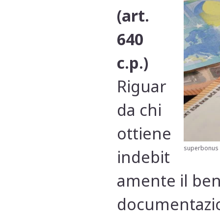
(art.
640
c.p.)
Riguar
da chi
ottiene
superbonus 
indebit
amente il bene
documentazio