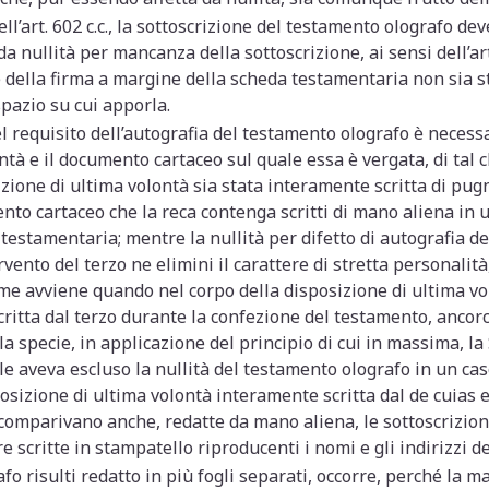
ll’art. 602 c.c., la sottoscrizione del testamento olografo de
 da nullità per mancanza della sottoscrizione, ai sensi dell’art
ne della firma a margine della scheda testamentaria non sia 
pazio su cui apporla.
del requisito dell’autografia del testamento olografo è necess
ntà e il documento cartaceo sul quale essa è vergata, di tal c
zione di ultima volontà sia stata interamente scritta di pugn
ento cartaceo che la reca contenga scritti di mano aliena in 
testamentaria; mentre la nullità per difetto di autografia d
rvento del terzo ne elimini il carattere di stretta personalit
come avviene quando nel corpo della disposizione di ultima v
scritta dal terzo durante la confezione del testamento, ancorc
la specie, in applicazione del principio di cui in massima, la
e aveva escluso la nullità del testamento olografo in un ca
osizione di ultima volontà interamente scritta dal de cuias 
 comparivano anche, redatte da mano aliena, le sottoscrizion
 scritte in stampatello riproducenti i nomi e gli indirizzi de
o risulti redatto in più fogli separati, occorre, perché la m