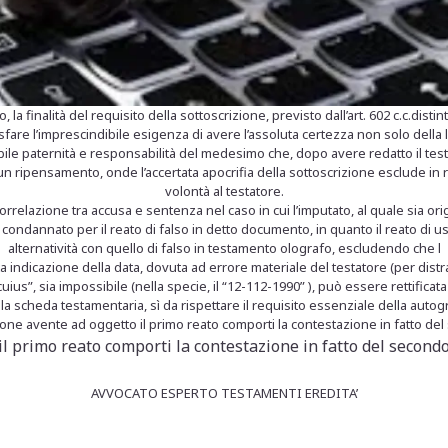
 la finalità del requisito della sottoscrizione, previsto dall’art. 602 c.c.dist
sfare l’imprescindibile esigenza di avere l’assoluta certezza non solo della lor
abile paternità e responsabilità del medesimo che, dopo avere redatto il tes
ripensamento, onde l’accertata apocrifia della sottoscrizione esclude in radi
volontà al testatore.
correlazione tra accusa e sentenza nel caso in cui l’imputato, al quale sia ori
ondannato per il reato di falso in detto documento, in quanto il reato di uso
alternatività con quello di falso in testamento olografo, escludendo che l
a indicazione della data, dovuta ad errore materiale del testatore (per dist
ius”, sia impossibile (nella specie, il “12-112-1990” ), può essere rettificata
lla scheda testamentaria, sì da rispettare il requisito essenziale della autogra
one avente ad oggetto il primo reato comporti la contestazione in fatto de
l primo reato comporti la contestazione in fatto del secondo
AVVOCATO ESPERTO TESTAMENTI EREDITA’