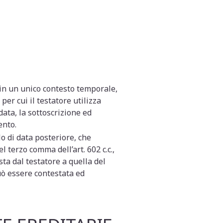
in un unico contesto temporale,
er cui il testatore utilizza
ata, la sottoscrizione ed
ento.
o di data posteriore, che
l terzo comma dell’art. 602 c.c.,
sta dal testatore a quella del
uò essere contestata ed