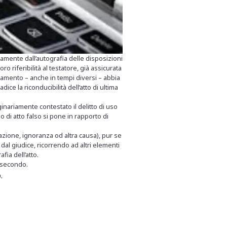
intamente dall’autografia delle disposizioni
o riferibilità al testatore, già assicurata
tamento – anche in tempi diversi – abbia
ce la riconducibilità dell’atto di ultima
ginariamente contestato il delitto di uso
 di atto falso si pone in rapporto di
razione, ignoranza od altra causa), pur se
 dal giudice, ricorrendo ad altri elementi
fia dell’atto.
l secondo.
.