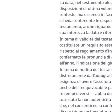
La data, nel testamento olo
disposizioni di ultima volon
contesto, ma essendo in facol
scheda contenente le disposiz
testamento, anche riguardo a
sua interezza la data è riferi
In tema di validità del test
costituisce un requisito esse
rispetto al regolamento d’in
confermato la pronuncia di 
all’anno, l’indicazione del gi
In tema di nullità del testame
distintamente dall’autografia
esigenza di avere l’assoluta 
anche dell’inequivocabile p
in tempi diversi — abbia dis
accertata la non autenticità
che, nel consentirne la conf
disposizione testamentaria c