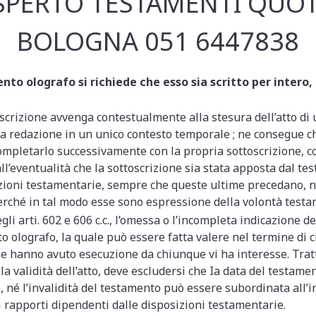
PERTO TESTAMENTI QUOT
BOLOGNA 051 6447838
ento olografo si richiede che esso sia scritto per intero,
scrizione avvenga contestualmente alla stesura dell’atto di 
redazione in un unico contesto temporale ; ne consegue che
ompletarlo successivamente con la propria sottoscrizione, c
ll’eventualità che la sottoscrizione sia stata apposta dal te
izioni testamentarie, sempre che queste ultime precedano, ne
rché in tal modo esse sono espressione della volontà testa
gli arti. 602 e 606 c.c., l’omessa o l’incompleta indicazione 
to olografo, la quale può essere fatta valere nel termine di c
ie hanno avuto esecuzione da chiunque vi ha interesse. Tratt
 la validità dell’atto, deve escludersi che Ia data del testam
o, né l’invalidità del testamento può essere subordinata all’
i rapporti dipendenti dalle disposizioni testamentarie.