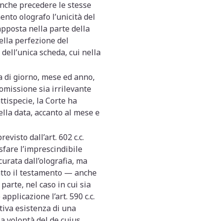
anche precedere le stesse
ento olografo l’unicità del
 apposta nella parte della
della perfezione del
dell’unica scheda, cui nella
a di giorno, mese ed anno,
’omissione sia irrilevante
ttispecie, la Corte ha
lla data, accanto al mese e
evisto dall’art. 602 c.c.
isfare l’imprescindibile
curata dall’olografia, ma
atto il testamento — anche
arte, nel caso in cui sia
pplicazione l’art. 590 c.c.
tiva esistenza di una
a volontà del de cuius.