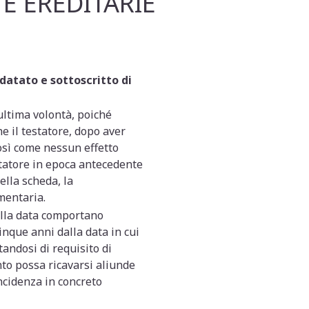
E EREDITARIE
 datato e sottoscritto di
ultima volontà, poiché
 il testatore, dopo aver
osì come nessun effetto
statore in epoca antecedente
lla scheda, la
mentaria.
della data comportano
inque anni dalla data in cui
andosi di requisito di
ento possa ricavarsi aliunde
incidenza in concreto