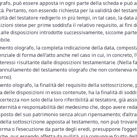
grafo, può essere apposta in ogni parte della scheda e può 
tà. Pertanto, non essendo richiesta per la validità del testam
tà del testatore redigerlo in più tempi, in tal caso, la data
ioni stese per prime soddisfa il relativo requisito, ai fini 
lle disposizioni introdotte successivamente, siccome parte 
bile.
amento olografo, la completa indicazione della data, compost
nziale di forma dell’atto anche nel caso in cui, in concreto, l
teressi risultante dalle disposizioni testamentarie. (Nella fa
annullamento del testamento olografo che non conteneva ne
orno).
nto olografo, la finalità del requisito della sottoscrizione, pr
 delle disposizioni in esso contenute, ha la finalità di sodd
certezza non solo della loro riferibilità al testatore, già assi
aternità e responsabilità del medesimo che, dopo avere red
posto del suo patrimonio senza alcun ripensamento; d’altra p
 della sottoscrizione apposta al testamento, non può trovare a
erma o l’esecuzione da parte degli eredi, presuppone l’ogget
he, pur essendo affetta da nullità, sia comunque frutto dell