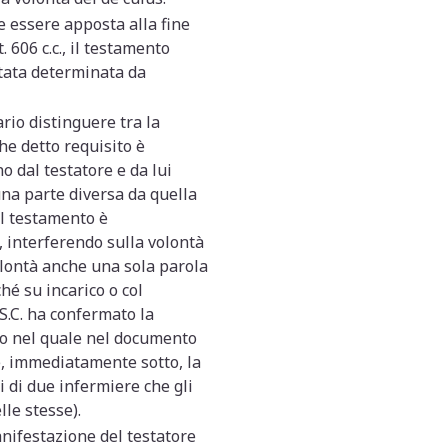
ve essere apposta alla fine
. 606 c.c., il testamento
stata determinata da
ario distinguere tra la
he detto requisito è
o dal testatore e da lui
una parte diversa da quella
el testamento è
à, interferendo sulla volontà
olontà anche una sola parola
hé su incarico o col
 S.C. ha confermato la
so nel quale nel documento
e, immediatamente sotto, la
i di due infermiere che gli
lle stesse).
anifestazione del testatore