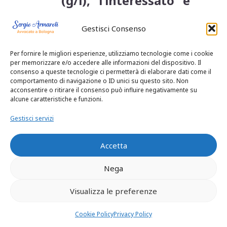
(g/l), l’interessato è
considerato in stato
Gestisci Consenso
di ebbrezza ai fini
dell’applicazione
Per fornire le migliori esperienze, utilizziamo tecnologie come i cookie
per memorizzare e/o accedere alle informazioni del dispositivo. Il
delle sanzioni di cui
consenso a queste tecnologie ci permetterà di elaborare dati come il
comportamento di navigazione o ID unici su questo sito. Non
al comma 2.
acconsentire o ritirare il consenso può influire negativamente su
alcune caratteristiche e funzioni.
7. Salvo che il fatto
Gestisci servizi
costituisca piu’ grave
reato, in caso di
Accetta
rifiuto
Nega
dell’accertamento di
Visualizza le preferenze
cui ai commi 3, 4 o 5,
Cookie Policy
Privacy Policy
il conducente e’