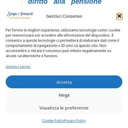
diritto alla pensione
indiretta
Gestisci Consenso
in capo alla convivente
Per fornire le migliori esperienze, utilizziamo tecnologie come i cookie
superstite in posizione
per memorizzare e/o accedere alle informazioni del dispositivo. Il
consenso a queste tecnologie ci permetterà di elaborare dati come il
equivalente al coniuge
comportamento di navigazione o ID unici su questo sito. Non
acconsentire o ritirare il consenso può influire negativamente su
causa posta in
alcune caratteristiche e funzioni.
decisione all’udienza del
Gestisci servizi
giorno 14 giugno 2018,
Accetta
sulle
CONCLUSIONI
Nega
rassegnate dalle parti
Visualizza le preferenze
nei rispettivi atti di
Cookie Policy
Privacy Policy
causa.