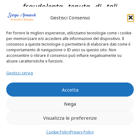
fraudolenta tenuta di tali
scritture, in quanto
Gestisci Consenso
quest’ultima integra
Per fornire le migliori esperienze, utilizziamo tecnologie come i cookie
un’ipotesi di reato a dolo
per memorizzare e/o accedere alle informazioni del dispositivo. Il
consenso a queste tecnologie ci permetterà di elaborare dati come il
generico, che presuppone
comportamento di navigazione o ID unici su questo sito. Non
acconsentire o ritirare il consenso può influire negativamente su
un accertamento condotto
alcune caratteristiche e funzioni.
su libri contabili
Gestisci servizi
effettivamente rinvenuti ed
Accetta
esaminati dai predetti
Nega
organi. (Nella specie, la
Corte ha censurato la
Visualizza le preferenze
sentenza impugnata che, a
Cookie Policy
Privacy Policy