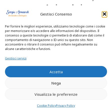
comma 1, in relazione
Gestisci Consenso
all’articolo 1, primo prot.
CEDU, in relazione
Per fornire le migliori esperienze, utilizziamo tecnologie come i cookie
per memorizzare e/o accedere alle informazioni del dispositivo. Il
all’articolo 360 c.p.c., n.
consenso a queste tecnologie ci permetterà di elaborare dati come il
comportamento di navigazione o ID unici su questo sito. Non
3.
acconsentire o ritirare il consenso può influire negativamente su
alcune caratteristiche e funzioni.
Osserva che le menzionate sentenze del
Gestisci servizi
TSAP e del TRAP passate in giudicato
non comprendono anche la riparazione
Accetta
dei futuri danni alle colture, ma
risarciscono solo la diminuzione del
Nega
valore dei terreni nella allora stimata
Visualizza le preferenze
misura del 35%, e che pertanto non sia
coperto da giudicato il diritto dei ricorrenti
Cookie Policy
Privacy Policy
di essere risarciti e indennizzati, per i