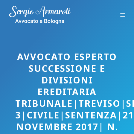
Vai
al
Me
contenuto
AVVOCATO ESPERTO
SUCCESSIONE E
DIVISIONI
EREDITARIA
TRIBUNALE|TREVISO|S
3|CIVILE|SENTENZA|2
NOVEMBRE 2017| N.