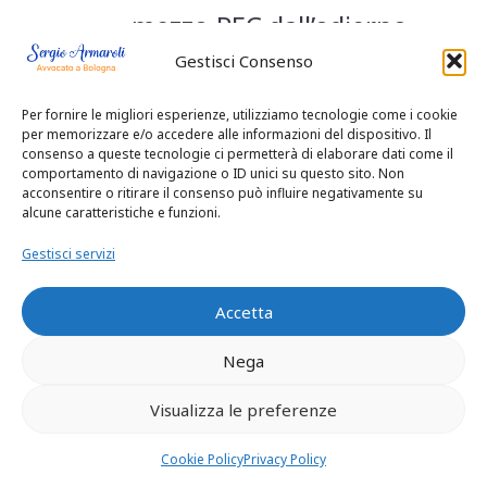
mezzo PEC dall’odierno
attore al procuratore
Gestisci Consenso
della controparte in
Per fornire le migliori esperienze, utilizziamo tecnologie come i cookie
per memorizzare e/o accedere alle informazioni del dispositivo. Il
data 8.9.2016 (cfr.
consenso a queste tecnologie ci permetterà di elaborare dati come il
comportamento di navigazione o ID unici su questo sito. Non
allegato alla nota
acconsentire o ritirare il consenso può influire negativamente su
alcune caratteristiche e funzioni.
attorea in data
16.3.2017) e sono
Gestisci servizi
decorsi 60 giorni senza
Accetta
che sia stata proposta
Nega
alcuna impugnazione,
Visualizza le preferenze
ai sensi dell’art. 325,
co. 2, c.p.c., nulla
Cookie Policy
Privacy Policy