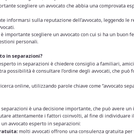
rtante scegliere un avvocato che abbia una comprovata esp
e informarsi sulla reputazione dell’avvocato, leggendo le rec
vocati.
è importante scegliere un avvocato con cui si ha un buon feel
estioni personali.
to in separazioni?
perto in separazioni è chiedere consiglio a familiari, amic
a possibilità è consultare l’ordine degli avvocati, che può f
ricerca online, utilizzando parole chiave come “avvocato separ
n separazioni è una decisione importante, che può avere un im
are attentamente i fattori coinvolti, al fine di individuare i
di un avvocato esperto in separazioni:
ratuita:
molti avvocati offrono una consulenza gratuita per v