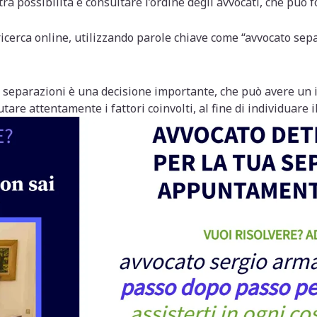
a possibilità è consultare l’ordine degli avvocati, che può f
ricerca online, utilizzando parole chiave come “avvocato separ
n separazioni è una decisione importante, che può avere un im
are attentamente i fattori coinvolti, al fine di individuare i