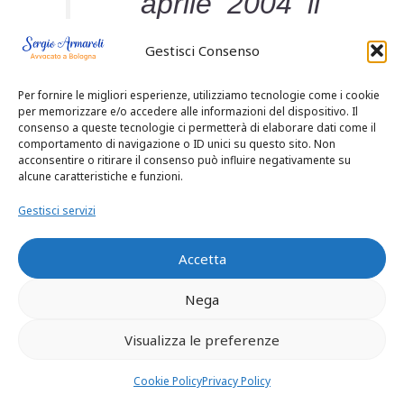
aprile 2004 il
Tribunale di
Gestisci Consenso
Milano,
Per fornire le migliori esperienze, utilizziamo tecnologie come i cookie
per memorizzare e/o accedere alle informazioni del dispositivo. Il
ritenuto che il
consenso a queste tecnologie ci permetterà di elaborare dati come il
comportamento di navigazione o ID unici su questo sito. Non
acconsentire o ritirare il consenso può influire negativamente su
telegramma
alcune caratteristiche e funzioni.
Gestisci servizi
trasmesso da
un nuncius,
Accetta
Nega
vale a dire
Visualizza le preferenze
l’agenzia
Cookie Policy
Privacy Policy
immobiliare,