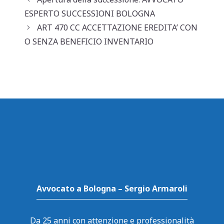
s
e
l
di
A
b
vi
ESPERTO SUCCESSIONI BOLOGNA
p
o
di
ART 470 CC ACCETTAZIONE EREDITA’ CON
O SENZA BENEFICIO INVENTARIO
p
o
k
Avvocato a Bologna – Sergio Armaroli
Da 25 anni con attenzione e professionalità