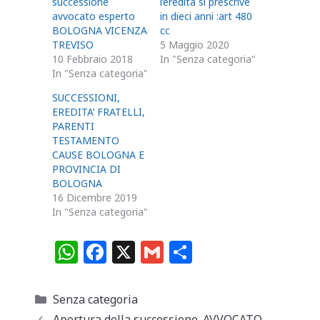
successione
l’eredità si prescrive
avvocato esperto
in dieci anni :art 480
BOLOGNA VICENZA
cc
TREVISO
5 Maggio 2020
10 Febbraio 2018
In "Senza categoria"
In "Senza categoria"
SUCCESSIONI,
EREDITA’ FRATELLI,
PARENTI
TESTAMENTO
CAUSE BOLOGNA E
PROVINCIA DI
BOLOGNA
16 Dicembre 2019
In "Senza categoria"
W
F
X
G
C
h
a
m
o
at
c
ai
n
Categorie
Senza categoria
Apertura della successione. AVVOCATO