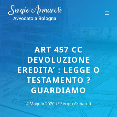
Vai
al
Me
contenuto
ART 457 CC
DEVOLUZIONE
EREDITA’ : LEGGE O
TESTAMENTO ?
GUARDIAMO
4 Maggio 2020
//
Sergio Armaroli