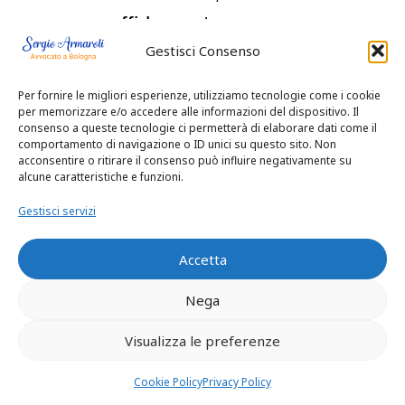
affidamento
Gestisci Consenso
monogenitorale), il
mantenimento dei figli,
Per fornire le migliori esperienze, utilizziamo tecnologie come i cookie
per memorizzare e/o accedere alle informazioni del dispositivo. Il
l’assegnazione della
consenso a queste tecnologie ci permetterà di elaborare dati come il
comportamento di navigazione o ID unici su questo sito. Non
casa coniugale,
acconsentire o ritirare il consenso può influire negativamente su
alcune caratteristiche e funzioni.
l’assegno di
Gestisci servizi
mantenimento a favore
di un coniuge (ove
Accetta
sussistano i
Nega
presupposti).
Visualizza le preferenze
ALTEDO AVVOCATO
divorzista separazioni
Cookie Policy
Privacy Policy