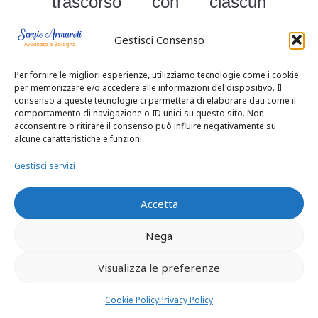
trascorso con ciascun
genitore, includendo
Gestisci Consenso
weekend, festività e
Per fornire le migliori esperienze, utilizziamo tecnologie come i cookie
vacanze.
per memorizzare e/o accedere alle informazioni del dispositivo. Il
consenso a queste tecnologie ci permetterà di elaborare dati come il
Obblighi Finanziari e
comportamento di navigazione o ID unici su questo sito. Non
acconsentire o ritirare il consenso può influire negativamente su
Alimenti:
alcune caratteristiche e funzioni.
Gestisci servizi
Verranno definiti gli obblighi
finanziari, inclusi gli alimenti
Accetta
per i figli minori, secondo le
Nega
leggi vigenti e le necessità
Visualizza le preferenze
dei bambini.
Rispetto delle Decisioni
Cookie Policy
Privacy Policy