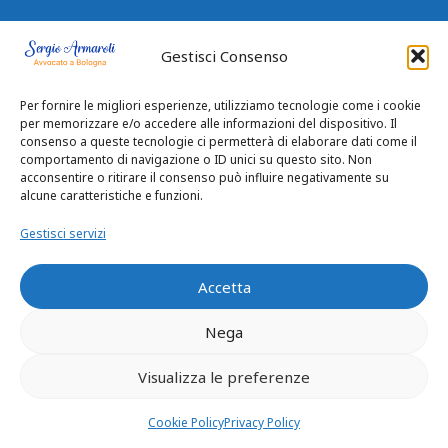
Avvocato a Bologna – Sergio Armaroli
Gestisci Consenso
Da 25 anni con attenzione e professionalità
Per fornire le migliori esperienze, utilizziamo tecnologie come i cookie
per memorizzare e/o accedere alle informazioni del dispositivo. Il
risolve problematiche dei clienti legale a
consenso a queste tecnologie ci permetterà di elaborare dati come il
separazioni e divorzi, trasferimenti
comportamento di navigazione o ID unici su questo sito. Non
immobiliari, cause di risarcimento danni,
acconsentire o ritirare il consenso può influire negativamente su
alcune caratteristiche e funzioni.
diritto penale.
Gestisci servizi
Accetta
I Nostri Servizi
Nega
Consulenza Legale
Visualizza le preferenze
Diritto Immobiliare
Cookie Policy
Privacy Policy
Diritto Penale