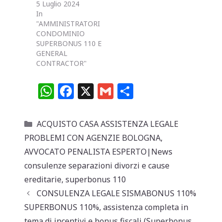
5 Luglio 2024
In
"AMMINISTRATORI
CONDOMINIO
SUPERBONUS 110 E
GENERAL
CONTRACTOR"
W
F
X
G
C
h
a
m
o
at
c
ai
n
Categorie
ACQUISTO CASA ASSISTENZA LEGALE
s
e
l
di
PROBLEMI CON AGENZIE BOLOGNA
,
A
b
vi
AVVOCATO PENALISTA ESPERTO|News
p
o
di
consulenze separazioni divorzi e cause
ereditarie
,
superbonus 110
p
o
CONSULENZA LEGALE SISMABONUS 110%
k
SUPERBONUS 110%, assistenza completa in
tema di incentivi e bonus fiscali (Superbonus