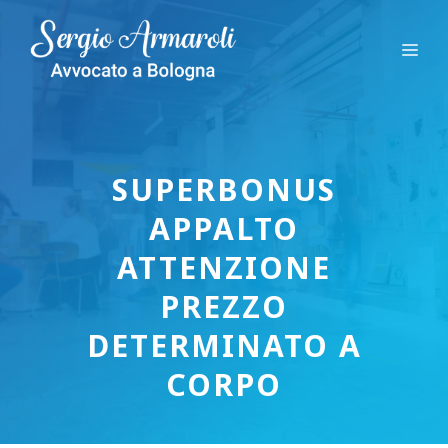
Vai
al
Me
contenuto
SUPERBONUS
APPALTO
ATTENZIONE
PREZZO
DETERMINATO A
CORPO