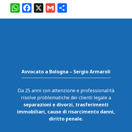
W
F
X
G
C
h
a
m
o
at
c
ai
n
s
e
l
di
A
b
vi
p
o
di
p
o
k
Avvocato a Bologna – Sergio Armaroli
Da 25 anni con attenzione e professionalità
risolve problematiche dei clienti legale a
separazioni e divorzi, trasferimenti
immobiliari, cause di risarcimento danni,
diritto penale.